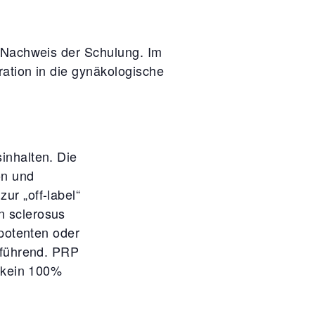
s Nachweis der Schulung. Im
ation in die gynäkologische
inhalten. Die
on und
ur „off-label“
n sclerosus
 potenten oder
, führend. PRP
n kein 100%