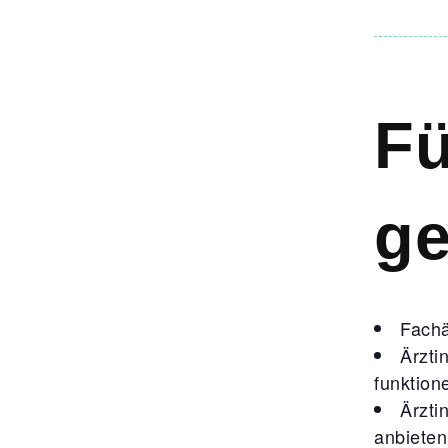
Fü
ge
Fachä
Ärzti
funktione
Ärzti
anbiete