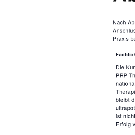
Nach Abs
Anschlus
Praxis b
Fachlic
Die Kur
PRP-The
nationa
Therapi
bleibt 
ultrapo
ist nic
Erfolg 