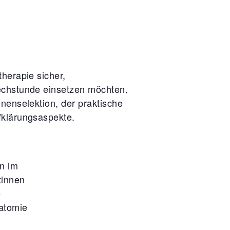
herapie sicher,
rechstunde einsetzen möchten.
nenselektion, der praktische
fklärungsaspekte.
n im
tinnen
e
natomie