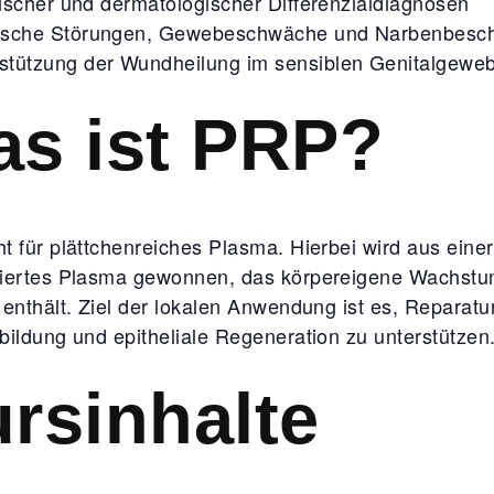
ischer und dermatologischer Differenzialdiagnosen
ische Störungen, Gewebeschwäche und Narbenbesch
stützung der Wundheilung im sensiblen Genitalgewe
s ist PRP?
t für plättchenreiches Plasma. Hierbei wird aus eine
iertes Plasma gewonnen, das körpereigene Wachstum
 enthält. Ziel der lokalen Anwendung ist es, Reparatu
bildung und epitheliale Regeneration zu unterstützen
rsinhalte