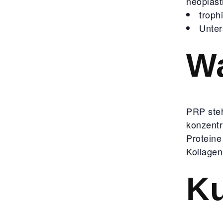
neoplast
troph
Unter
Wa
PRP steh
konzentr
Proteine
Kollagen
Ku