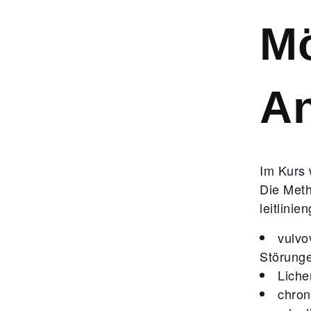
Mö
A
Im Kurs 
Die Meth
leitlini
vulvo
Störung
Liche
chron