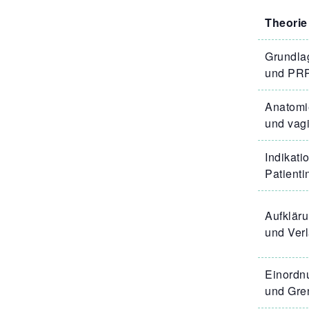
Theorie
Grundla
und PRP
Anatomie
und vag
Indikati
Patienti
Aufklär
und Verl
Einordnu
und Gre