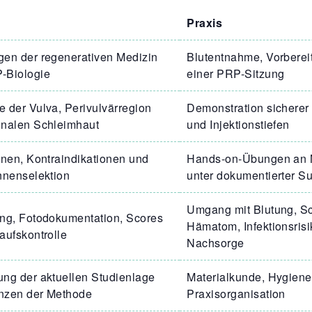
Praxis
gen der regenerativen Medizin
Blutentnahme, Vorberei
-Biologie
einer PRP-Sitzung
 der Vulva, Perivulvärregion
Demonstration sicherer 
inalen Schleimhaut
und Injektionstiefen
onen, Kontraindikationen und
Hands-on-Übungen an 
nnenselektion
unter dokumentierter S
Umgang mit Blutung, S
ung, Fotodokumentation, Scores
Hämatom, Infektionsris
aufskontrolle
Nachsorge
ng der aktuellen Studienlage
Materialkunde, Hygiene, 
nzen der Methode
Praxisorganisation