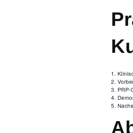
Pr
K
Klinis
Vorbe
PRP-G
Demon
Nachs
A