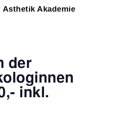
er Ästhetik Akademie
n der
kologinnen
,- inkl.