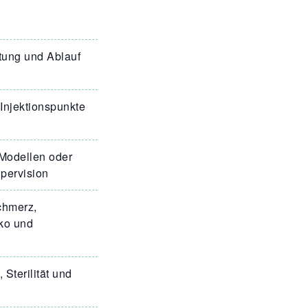
tung und Ablauf
Injektionspunkte
Modellen oder
upervision
chmerz,
iko und
Sterilität und