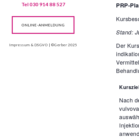
Tel 030 914 88 527
PRP-Pla
Kursbes
ONLINE-ANMELDUNG
Stand: J
Der Kurs
Impressum & DSGVO
| ©Gerber 2025
indikati
Vermitte
Behandlu
Kurszie
Nach d
vulvova
auswähl
Injekti
anwend