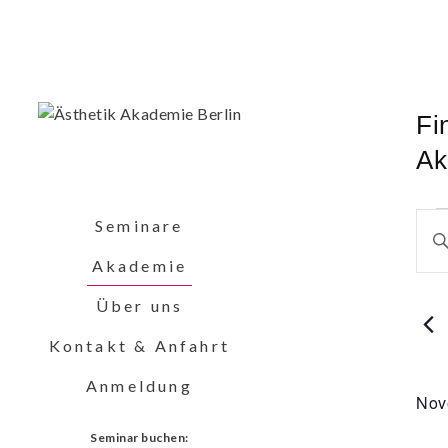
Fi
Ak
V
Seminare
V
B
i
Akademie
t
e
t
Über uns
e
Kontakt & Anfahrt
r
S
c
Anmeldung
h
Nov
a
l
Seminar buchen: