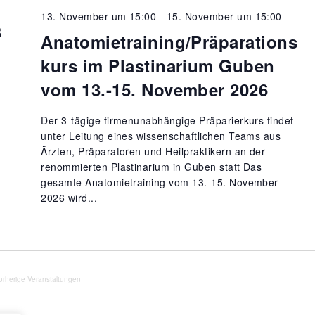
m
13. November um 15:00
-
15. November um 15:00
w
3
ä
Anatomietraining/Präparations
h
kurs im Plastinarium Guben
l
vom 13.-15. November 2026
e
n
Der 3-tägige firmenunabhängige Präparierkurs findet
.
unter Leitung eines wissenschaftlichen Teams aus
Ärzten, Präparatoren und Heilpraktikern an der
renommierten Plastinarium in Guben statt Das
gesamte Anatomietraining vom 13.-15. November
2026 wird...
orherige
Veranstaltungen