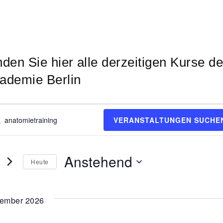
nden Sie hier alle derzeitigen Kurse de
ademie Berlin
eranstaltungen
VERANSTALTUNGEN SUCHE
Anstehend
Heute
D
a
ember 2026
t
u