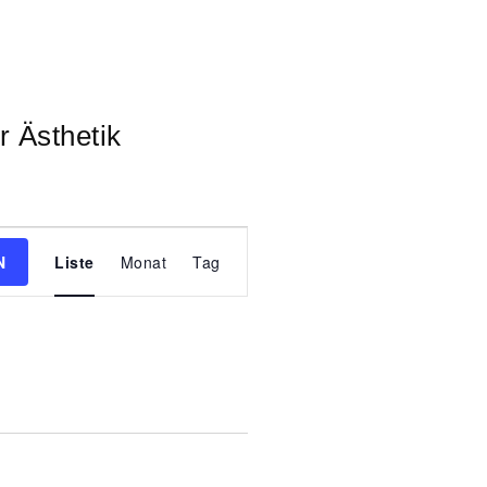
r Ästhetik
V
N
Liste
Monat
Tag
e
r
a
n